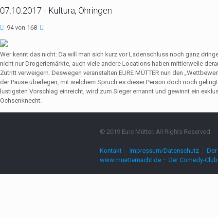
07.10.2017 - Kultura, Öhringen
94 von 168
Wer kennt das nicht: Da will man sich kurz vor Ladenschluss noch ganz dri
nicht nur Drogeriemärkte, auch viele andere Locations haben mittlerweile de
Zutritt verweigern. Deswegen veranstalten EURE MÜTTER nun den „Wettbewerb
der Pause überlegen, mit welchem Spruch es dieser Person doch noch gelingt,
lustigsten Vorschlag einreicht, wird zum Sieger ernannt und gewinnt ein exkl
Ochsenknecht.
© 2019 Eure Mütter. All Rights Reserved.
Kontakt
Impressum/Datenschutz
Der 
www.muetternacht.de – Der Comedy-Club