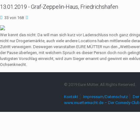
13.01.2019 - Graf-Zeppelin-Haus, Friedrichshafen
33 von 168
Wer kennt das nicht: Da will man sich kurz vor Ladenschluss noch ganz dri
nicht nur Drogeriemärkte, auch viele andere Locations haben mittlerweile de
Zutritt verweigern. Deswegen veranstalten EURE MÜTTER nun den „Wettbewerb
der Pause überlegen, mit welchem Spruch es dieser Person doch noch gelingt,
lustigsten Vorschlag einreicht, wird zum Sieger ernannt und gewinnt ein exkl
Ochsenknecht.
© 2019 Eure Mütter. All Rights Reserved.
Kontakt
Impressum/Datenschutz
Der 
www.muetternacht.de – Der Comedy-Club