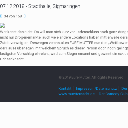
07.12.2018 - Stadthalle, Sigmaringen
34 von 168
Wer kennt das nicht: Da will man sich kurz vor Ladenschluss noch ganz dri
nicht nur Drogeriemärkte, auch viele andere Locations haben mittlerweile de
Zutritt verweigern. Deswegen veranstalten EURE MÜTTER nun den „Wettbewerb
der Pause überlegen, mit welchem Spruch es dieser Person doch noch gelingt,
lustigsten Vorschlag einreicht, wird zum Sieger ernannt und gewinnt ein exkl
Ochsenknecht.
© 2019 Eure Mütter. All Rights Reserved.
Kontakt
Impressum/Datenschutz
Der 
www.muetternacht.de – Der Comedy-Club