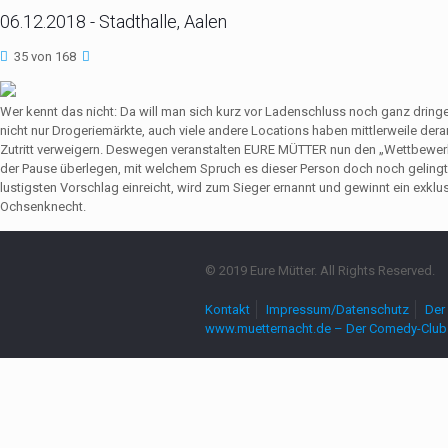
06.12.2018 - Stadthalle, Aalen
35 von 168
Wer kennt das nicht: Da will man sich kurz vor Ladenschluss noch ganz dri
nicht nur Drogeriemärkte, auch viele andere Locations haben mittlerweile de
Zutritt verweigern. Deswegen veranstalten EURE MÜTTER nun den „Wettbewerb
der Pause überlegen, mit welchem Spruch es dieser Person doch noch gelingt,
lustigsten Vorschlag einreicht, wird zum Sieger ernannt und gewinnt ein exkl
Ochsenknecht.
© 2019 Eure Mütter. All Rights Reserved.
Kontakt
Impressum/Datenschutz
Der 
www.muetternacht.de – Der Comedy-Club