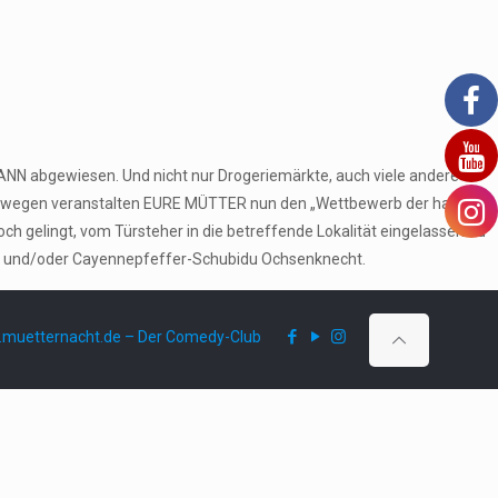
MANN abgewiesen. Und nicht nur Drogeriemärkte, auch viele andere
 Deswegen veranstalten EURE MÜTTER nun den „Wettbewerb der harten
 gelingt, vom Türsteher in die betreffende Lokalität eingelassen zu
nner und/oder Cayennepfeffer-Schubidu Ochsenknecht.
muetternacht.de – Der Comedy-Club