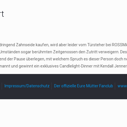
rt
z dringend Zahnseide kaufen, wird aber leider vom Türsteher bei ROSS
nter Umständen sogar berühmten Zeitgenossen den Zutritt verweigern.
nd der Pause überlegen, mit welchem Spruch es dieser Person doch noch
ernannt und gewinnt ein exklusives Candlelight-Dinner mit Kendall Je
Impressum/Datenschutz
Der offizielle Eure Mütter Fanclub
www.