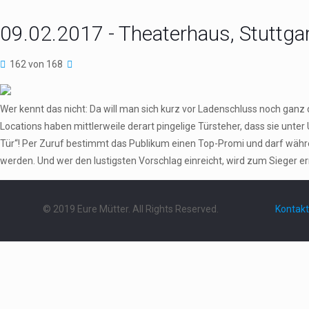
09.02.2017 - Theaterhaus, Stuttga
162 von 168
Wer kennt das nicht: Da will man sich kurz vor Ladenschluss noch gan
Locations haben mittlerweile derart pingelige Türsteher, dass sie u
Tür“! Per Zuruf bestimmt das Publikum einen Top-Promi und darf währe
werden. Und wer den lustigsten Vorschlag einreicht, wird zum Sieger 
© 2019 Eure Mütter. All Rights Reserved.
Kontakt