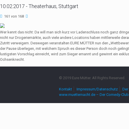
10.02.2017 - Theaterhaus, Stuttgart
161 von 168
Wer kennt das nicht: Da will man sich kurz vor Ladenschluss noch ganz dri
nicht nur Drogeriemärkte, auch viele andere Locations haben mittlerweile de
Zutritt verweigern. Deswegen veranstalten EURE MÜTTER nun den „Wettbewerb
der Pause überlegen, mit welchem Spruch es dieser Person doch noch gelingt,
lustigsten Vorschlag einreicht, wird zum Sieger ernannt und gewinnt ein exkl
Ochsenknecht.
© 2019 Eure Mütter. All Rights Reserved.
Kontakt
Impressum/Datenschutz
Der 
www.muetternacht.de – Der Comedy-Club