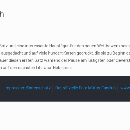
ch
n Satz und eine interessante Hauptfigur. Für den neuen Wettbewerb be
gedacht und auf viele hundert Karten gedruckt, die sie zu Beginn der P
er diesen ersten Satz während der Pause am lustigsten oder cleversten
n auf den nächsten Literatur-Nobelpreis.
Impressum/Datenschutz
Der offizielle Eure Mütter Fanclub
www.