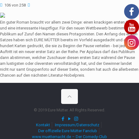
106 von 258
Ein guter Roman braucht vor allem zwei Dinge: einen knackigen ersten Satz
und eine interessante Hauptfigur. Für den neuen Wettbewerb bestimmt das
Publikum auf Zuruf den Namen dieses Protagonisten. Den Anfang des ersten
Satzes haben sich EURE MÜTTER bereits im Vorfeld ausgedacht und auf viele
hundert Karten gedruckt, die sie zu Beginn der Pause verteilen - bei jedem
Auftritt ist ein neuer erster Satz an der Reihe. Per Applaus darf das Publikum
dann abstimmen, welcher Zuschauer diesen ersten Satz während der Pause
am lustigsten oder cleversten vervollständigt hat, und der Gewinner landet
nicht nur samt Gruppenfoto auf dieser Seite, sondern hat auch die allerbesten
Chancen auf den nächsten Literatur-Nobelpreis.
© 2019 Eure Mütter. All Rights Reserved.
Kontakt
Impressum/Datenschutz
Der offizielle Eure Mütter Fanclub
www.muetternacht.de – Der Comedy-Club