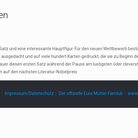
en
n Satz und eine interessante Hauptfigur. Für den neuen Wettbewerb be
gedacht und auf viele hundert Karten gedruckt, die sie zu Beginn der P
er diesen ersten Satz während der Pause am lustigsten oder cleversten
n auf den nächsten Literatur-Nobelpreis.
Impressum/Datenschutz
Der offizielle Eure Mütter Fanclub
www.