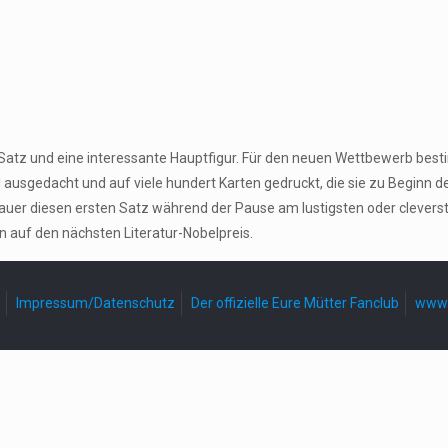
n Satz und eine interessante Hauptfigur. Für den neuen Wettbewerb be
gedacht und auf viele hundert Karten gedruckt, die sie zu Beginn der P
er diesen ersten Satz während der Pause am lustigsten oder cleversten
n auf den nächsten Literatur-Nobelpreis.
Impressum/Datenschutz
Der offizielle Eure Mütter Fanclub
www.