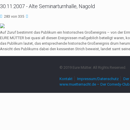
30.11.2007 - Alte Seminarturnhalle, Nagold
283 von 335
Auf Zuruf bestimmt das Publikum ein historisches Großereignis – von der Er
EURE MÜTTER bei quasi all diesen Ereignissen maßgeblich beteiligt waren,
das Publikum lautet, das entsprechende historische Großereignis drum herum
Ansicht des Publikums dabei den kessesten Strich beweist, landet samt seine
© 2019 Eure Mütter. All Rights Reserved.
Kontakt
Impressum/Datenschutz
Der 
www.muetternacht.de – Der Comedy-Club