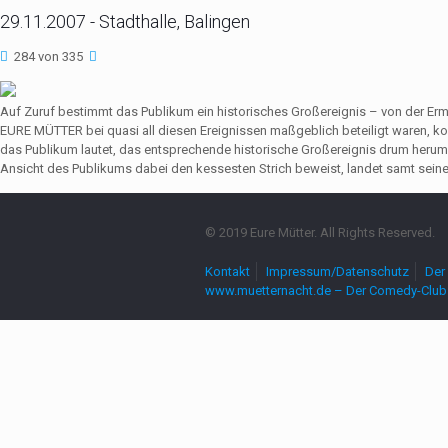
29.11.2007 - Stadthalle, Balingen
284 von 335
Auf Zuruf bestimmt das Publikum ein historisches Großereignis – von der Er
EURE MÜTTER bei quasi all diesen Ereignissen maßgeblich beteiligt waren,
das Publikum lautet, das entsprechende historische Großereignis drum herum
Ansicht des Publikums dabei den kessesten Strich beweist, landet samt seine
© 2019 Eure Mütter. All Rights Reserved.
Kontakt
Impressum/Datenschutz
Der 
www.muetternacht.de – Der Comedy-Club