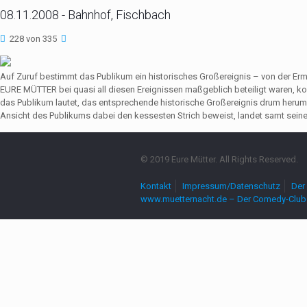
08.11.2008 - Bahnhof, Fischbach
228 von 335
Auf Zuruf bestimmt das Publikum ein historisches Großereignis – von der Er
EURE MÜTTER bei quasi all diesen Ereignissen maßgeblich beteiligt waren,
das Publikum lautet, das entsprechende historische Großereignis drum herum
Ansicht des Publikums dabei den kessesten Strich beweist, landet samt seine
© 2019 Eure Mütter. All Rights Reserved.
Kontakt
Impressum/Datenschutz
Der 
www.muetternacht.de – Der Comedy-Club