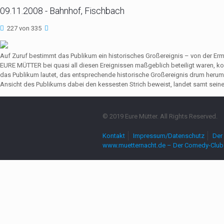
09.11.2008 - Bahnhof, Fischbach
227 von 335
Auf Zuruf bestimmt das Publikum ein historisches Großereignis – von der Er
EURE MÜTTER bei quasi all diesen Ereignissen maßgeblich beteiligt waren,
das Publikum lautet, das entsprechende historische Großereignis drum herum
Ansicht des Publikums dabei den kessesten Strich beweist, landet samt seine
© 2019 Eure Mütter. All Rights Reserved.
Kontakt
Impressum/Datenschutz
Der 
www.muetternacht.de – Der Comedy-Club