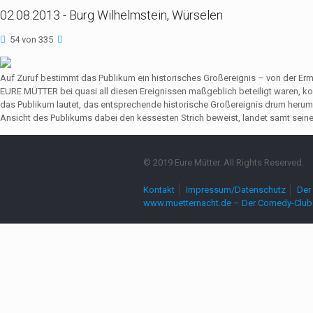
02.08.2013 - Burg Wilhelmstein, Würselen
54 von 335
Auf Zuruf bestimmt das Publikum ein historisches Großereignis – von der Er
EURE MÜTTER bei quasi all diesen Ereignissen maßgeblich beteiligt waren,
das Publikum lautet, das entsprechende historische Großereignis drum herum
Ansicht des Publikums dabei den kessesten Strich beweist, landet samt seine
© 2019 Eure Mütter. All Rights Reserved.
Kontakt
Impressum/Datenschutz
Der 
www.muetternacht.de – Der Comedy-Club