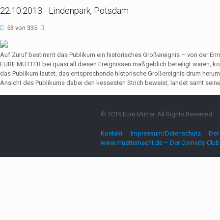
22.10.2013 - Lindenpark, Potsdam
53 von 335
Auf Zuruf bestimmt das Publikum ein historisches Großereignis – von der Er
EURE MÜTTER bei quasi all diesen Ereignissen maßgeblich beteiligt waren,
das Publikum lautet, das entsprechende historische Großereignis drum herum
Ansicht des Publikums dabei den kessesten Strich beweist, landet samt seine
© 2019 Eure Mütter. All Rights Reserved.
Kontakt
Impressum/Datenschutz
Der 
www.muetternacht.de – Der Comedy-Club