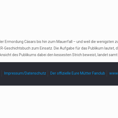
der Ermordung Cäsars bis hin zum Mauerfall – und weil die wenigsten z
-Geschichtsbuch zum Einsatz. Die Aufgabe für das Publikum lautet, 
Ansicht des Publikums dabei den kessesten Strich beweist, landet samt
Impressum/Datenschutz
Der offizielle Eure Mütter Fanclub
www.