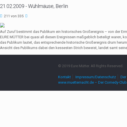
21.02.2009 - Wühlmäuse, Berlin
211 von 335
Auf Zuruf bestimmt das Publikum ein historisches Großereignis – von der Er
EURE MÜTTER bei quasi all diesen Ereignissen maßgeblich beteiligt waren,
das Publikum lautet, das entsprechende historische Großereignis drum herum
Ansicht des Publikums dabei den kessesten Strich beweist, landet samt seine
© 2019 Eure Mütter. All Rights Reserved.
Kontakt
Impressum/Datenschutz
Der 
www.muetternacht.de – Der Comedy-Club