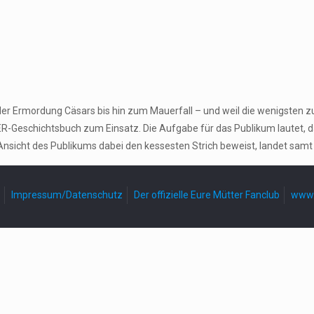
der Ermordung Cäsars bis hin zum Mauerfall – und weil die wenigsten z
-Geschichtsbuch zum Einsatz. Die Aufgabe für das Publikum lautet, 
Ansicht des Publikums dabei den kessesten Strich beweist, landet samt
Impressum/Datenschutz
Der offizielle Eure Mütter Fanclub
www.