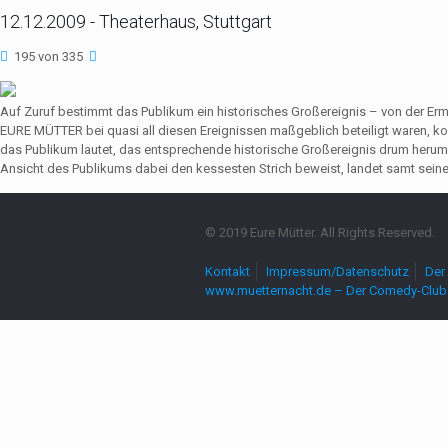
12.12.2009 - Theaterhaus, Stuttgart
195 von 335
Auf Zuruf bestimmt das Publikum ein historisches Großereignis – von der Er
EURE MÜTTER bei quasi all diesen Ereignissen maßgeblich beteiligt waren,
das Publikum lautet, das entsprechende historische Großereignis drum herum
Ansicht des Publikums dabei den kessesten Strich beweist, landet samt seine
© 2019 Eure Mütter. All Rights Reserved.
Kontakt
Impressum/Datenschutz
Der 
www.muetternacht.de – Der Comedy-Club