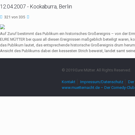
12.04.2007 - Kookaburra, Berlin
321 von 335
Auf Zuruf bestimmt das Publikum ein historisches Großereignis – von der Er
EURE MÜTTER bei quasi all diesen Ereignissen maßgeblich beteiligt waren,
das Publikum lautet, das entsprechende historische Großereignis drum herum
Ansicht des Publikums dabei den kessesten Strich beweist, landet samt seine
© 2019 Eure Mütter. All Rights Reserved.
Kontakt
Impressum/Datenschutz
Der 
www.muetternacht.de – Der Comedy-Club