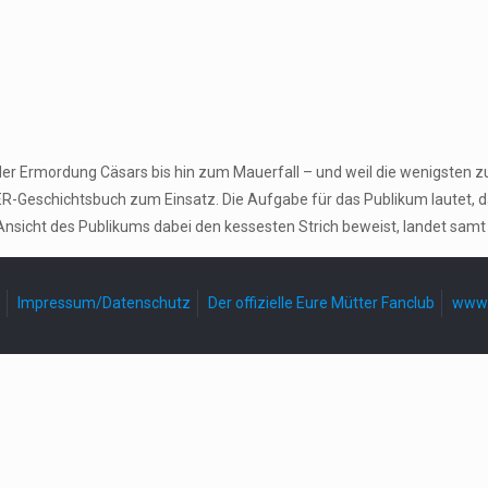
der Ermordung Cäsars bis hin zum Mauerfall – und weil die wenigsten z
-Geschichtsbuch zum Einsatz. Die Aufgabe für das Publikum lautet, 
Ansicht des Publikums dabei den kessesten Strich beweist, landet samt
Impressum/Datenschutz
Der offizielle Eure Mütter Fanclub
www.