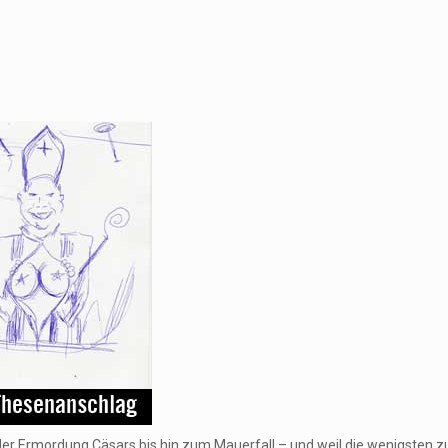
der Ermordung Cäsars bis hin zum Mauerfall – und weil die wenigsten z