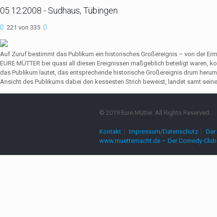
05.12.2008 - Sudhaus, Tübingen
221 von 335
Auf Zuruf bestimmt das Publikum ein historisches Großereignis – von der Er
EURE MÜTTER bei quasi all diesen Ereignissen maßgeblich beteiligt waren,
das Publikum lautet, das entsprechende historische Großereignis drum herum
Ansicht des Publikums dabei den kessesten Strich beweist, landet samt seine
© 2019 Eure Mütter. All Rights Reserved.
Kontakt
Impressum/Datenschutz
Der 
www.muetternacht.de – Der Comedy-Club