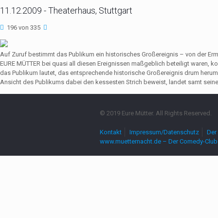
11.12.2009 - Theaterhaus, Stuttgart
196 von 335
Auf Zuruf bestimmt das Publikum ein historisches Großereignis – von der Er
EURE MÜTTER bei quasi all diesen Ereignissen maßgeblich beteiligt waren,
das Publikum lautet, das entsprechende historische Großereignis drum herum
Ansicht des Publikums dabei den kessesten Strich beweist, landet samt seine
© 2019 Eure Mütter. All Rights Reserved.
Kontakt
Impressum/Datenschutz
Der 
www.muetternacht.de – Der Comedy-Club