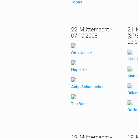
Topas
22. Mütternacht -
21. 
07.10.2008
(SPE
23.
Otto Kuhnle
Ole L
Nagelritz
Marti
Antje Schumacher
Bülen
The Beez
Bodo
19. Mütternacht -
18. 