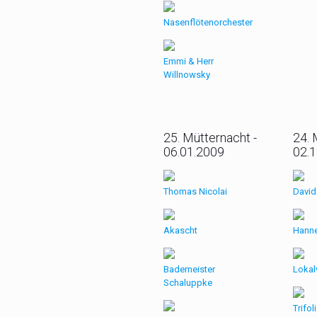
Nasenflötenorchester
Emmi & Herr
Willnowsky
25. Mütternacht -
24. 
06.01.2009
02.
Thomas Nicolai
David
Akascht
Hanne
Bademeister
Lokal
Schaluppke
Trifol