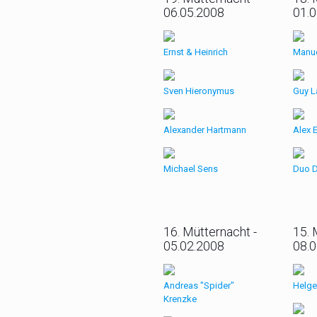
06.05.2008
01.
Ernst & Heinrich
Manue
Sven Hieronymus
Guy L
Alexander Hartmann
Alex 
Michael Sens
Duo D
16. Mütternacht -
15. 
05.02.2008
08.
Andreas "Spider"
Helge
Krenzke