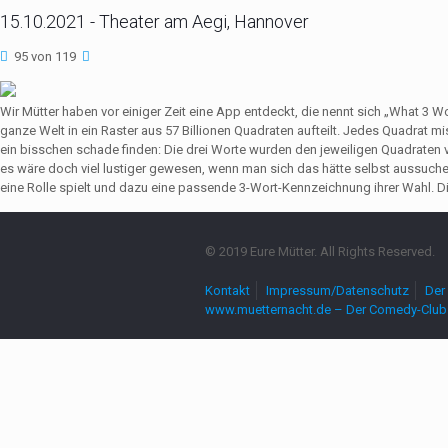
15.10.2021 - Theater am Aegi, Hannover
95 von 119
Wir Mütter haben vor einiger Zeit eine App entdeckt, die nennt sich „What 3 
ganze Welt in ein Raster aus 57 Billionen Quadraten aufteilt. Jedes Quadrat 
ein bisschen schade finden: Die drei Worte wurden den jeweiligen Quadrate
es wäre doch viel lustiger gewesen, wenn man sich das hätte selbst aussuch
eine Rolle spielt und dazu eine passende 3-Wort-Kennzeichnung ihrer Wahl. Die
© 2019 Eure Mütter. All Rights Reserved.
Kontakt
Impressum/Datenschutz
Der 
www.muetternacht.de – Der Comedy-Club