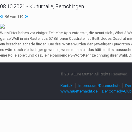
08.10.2021 - Kulturhalle, Remchingen
96 von 119
Wir Mütter haben vor einiger Zeit eine App entdeckt, die nennt sich „What 3 
ganze Welt in ein Raster aus 57 Billionen Quadraten aufteilt. Jedes Quadrat 
ein bisschen schade finden: Die drei Worte wurden den jeweiligen Quadrate
es wäre doch viel lustiger gewesen, wenn man sich das hätte selbst aussuch
eine Rolle spielt und dazu eine passende 3-Wort-Kennzeichnung ihrer Wahl. Die
© 2019 Eure Mütter. All Rights Reserved.
Kontakt
Impressum/Datenschutz
Der 
www.muetternacht.de – Der Comedy-Club