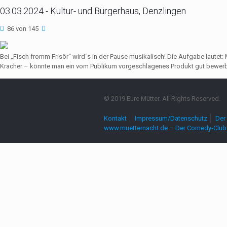
03.03.2024 - Kultur- und Bürgerhaus, Denzlingen
86 von 145
Bei „Fisch fromm Frisör“ wird´s in der Pause musikalisch! Die Aufgabe lautet
Kracher – könnte man ein vom Publikum vorgeschlagenes Produkt gut bewerbe
© 2019 Eure Mütter. All Rights Reserved.
Kontakt
Impressum/Datenschutz
Der 
www.muetternacht.de – Der Comedy-Club