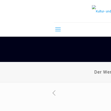
Der We