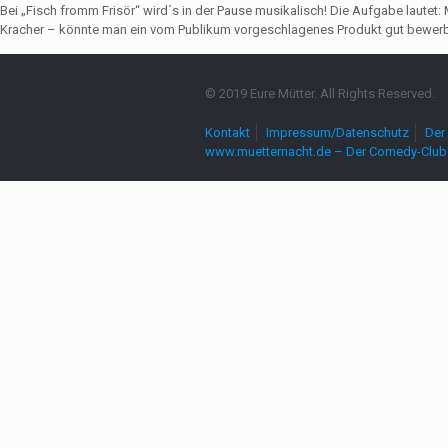
Bei „Fisch fromm Frisör“ wird´s in der Pause musikalisch! Die Aufgabe lautet
Kracher – könnte man ein vom Publikum vorgeschlagenes Produkt gut bewerbe
© 2019 Eure Mütter. All Rights Reserved.
Kontakt
Impressum/Datenschutz
Der 
www.muetternacht.de – Der Comedy-Club