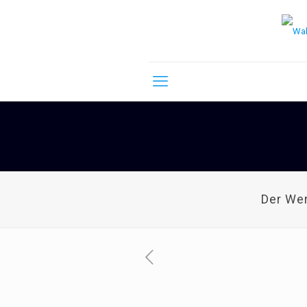
Der We