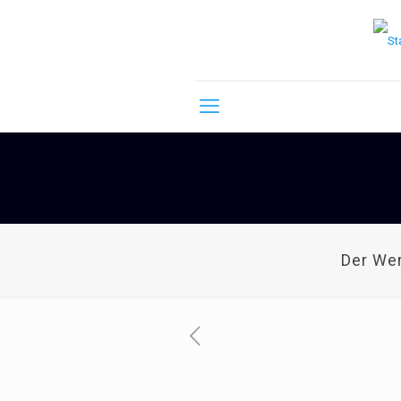
Der We