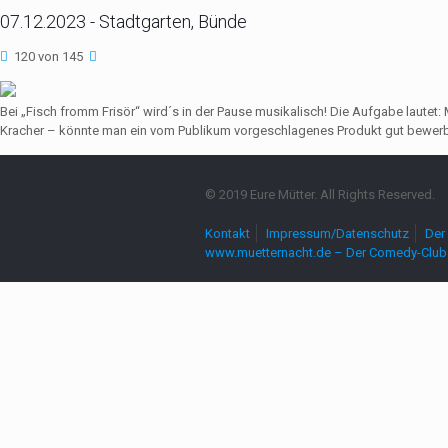
07.12.2023 - Stadtgarten, Bünde
120 von 145
Bei „Fisch fromm Frisör“ wird´s in der Pause musikalisch! Die Aufgabe lautet
Kracher – könnte man ein vom Publikum vorgeschlagenes Produkt gut bewerbe
© 2019 Eure Mütter. All Rights Reserved.
Kontakt
Impressum/Datenschutz
Der 
www.muetternacht.de – Der Comedy-Club