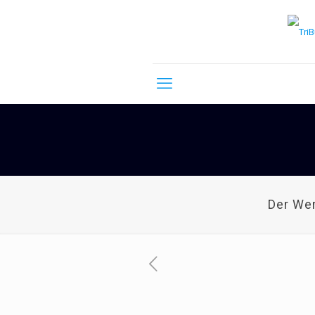
Der We