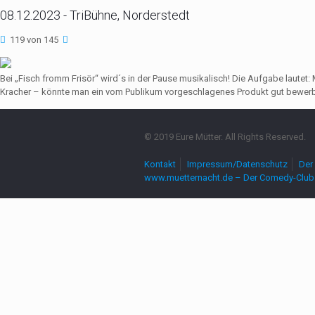
08.12.2023 - TriBühne, Norderstedt
119 von 145
Bei „Fisch fromm Frisör“ wird´s in der Pause musikalisch! Die Aufgabe lautet
Kracher – könnte man ein vom Publikum vorgeschlagenes Produkt gut bewerbe
© 2019 Eure Mütter. All Rights Reserved.
Kontakt
Impressum/Datenschutz
Der 
www.muetternacht.de – Der Comedy-Club