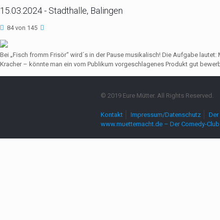
15.03.2024 - Stadthalle, Balingen
84 von 145
Bei „Fisch fromm Frisör“ wird´s in der Pause musikalisch! Die Aufgabe lautet
Kracher – könnte man ein vom Publikum vorgeschlagenes Produkt gut bewerbe
© 2019 Eure Mütter. All Rights Reserved.
Kontakt
Impressum/Datenschutz
Der 
www.muetternacht.de – Der Comedy-Club