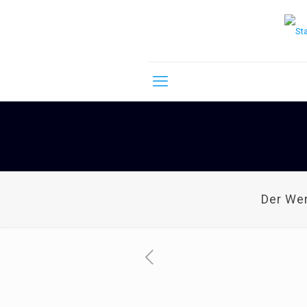
Der We