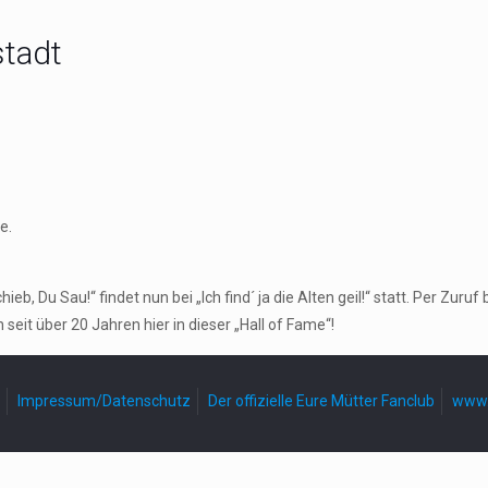
stadt
e.
, Du Sau!“ findet nun bei „Ich find´ ja die Alten geil!“ statt. Per Zu
seit über 20 Jahren hier in dieser „Hall of Fame“!
Impressum/Datenschutz
Der offizielle Eure Mütter Fanclub
www.