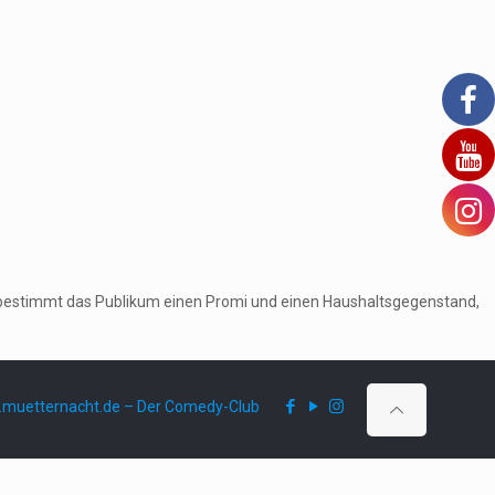
ruf bestimmt das Publikum einen Promi und einen Haushaltsgegenstand,
muetternacht.de – Der Comedy-Club