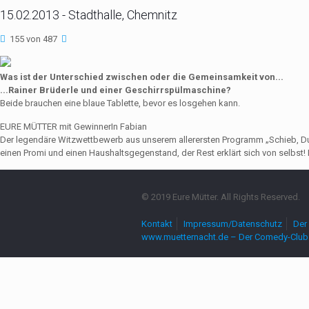
15.02.2013 - Stadthalle, Chemnitz
155 von 487
Was ist der Unterschied zwischen oder die Gemeinsamkeit von...
...Rainer Brüderle und einer Geschirrspülmaschine?
Beide brauchen eine blaue Tablette, bevor es losgehen kann.
EURE MÜTTER mit GewinnerIn Fabian
Der legendäre Witzwettbewerb aus unserem allerersten Programm „Schieb, Du Sau
einen Promi und einen Haushaltsgegenstand, der Rest erklärt sich von selbst! 
© 2019 Eure Mütter. All Rights Reserved.
Kontakt
Impressum/Datenschutz
Der 
www.muetternacht.de – Der Comedy-Club