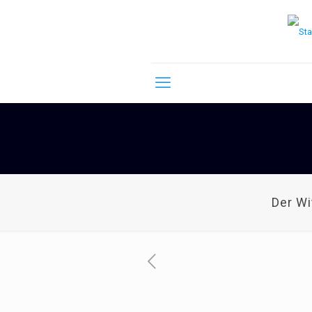
Der W