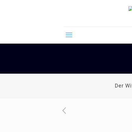
Der W