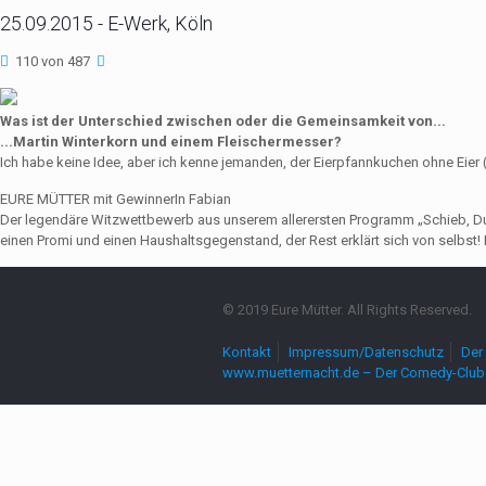
25.09.2015 - E-Werk, Köln
110 von 487
Was ist der Unterschied zwischen oder die Gemeinsamkeit von...
...Martin Winterkorn und einem Fleischermesser?
Ich habe keine Idee, aber ich kenne jemanden, der Eierpfannkuchen ohne Eie
EURE MÜTTER mit GewinnerIn Fabian
Der legendäre Witzwettbewerb aus unserem allerersten Programm „Schieb, Du Sau
einen Promi und einen Haushaltsgegenstand, der Rest erklärt sich von selbst! 
© 2019 Eure Mütter. All Rights Reserved.
Kontakt
Impressum/Datenschutz
Der 
www.muetternacht.de – Der Comedy-Club