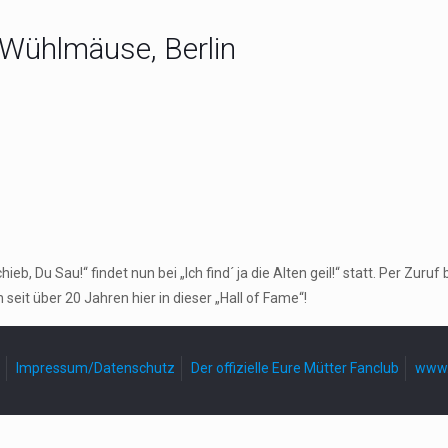
 Wühlmäuse, Berlin
, Du Sau!“ findet nun bei „Ich find´ ja die Alten geil!“ statt. Per Zu
seit über 20 Jahren hier in dieser „Hall of Fame“!
Impressum/Datenschutz
Der offizielle Eure Mütter Fanclub
www.