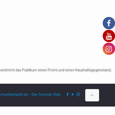
ruf bestimmt das Publikum einen Promi und einen Haushaltsgegenstand,
muetternacht.de – Der Comedy-Club