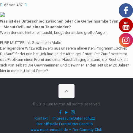
65 von 487
Was ist der Unterschied zwischen oder die Gemeinsamkeit von...
...Mesut Özil und einem Tauchsieder?
Wenn der eine hinten eintaucht, kriegt der andere große Augen.
EURE MÜTTER mit GewinnerIn Malte
Der legendäre Witzwettbewerb aus unserem allerersten Programm „Schieb,
Du Sau!“ findet nun bei „Ich find´ ja die Alten geil!“ statt. Per Zuruf bestimmt
das Publikum einen Promi und einen Haushaltsgegenstand, der Rest erklärt
sich von selbst! Die Gewinnerinnen und Gewinner landen seit über 20 Jahren
hier in dieser „Hall of Fame“!
© 2019 Eure Mütter. All Rights Reserved.
Kontakt
Impressum/Datenschutz
Der offizielle Eure Mütter Fanclub
www.muetternacht.de – Der Comedy-Club