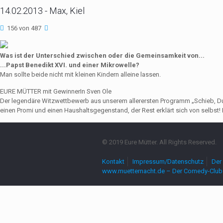
14.02.2013 - Max, Kiel
156 von 487
Was ist der Unterschied zwischen oder die Gemeinsamkeit von...
...Papst Benedikt XVI. und einer Mikrowelle?
Man sollte beide nicht mit kleinen Kindern alleine lassen.
EURE MÜTTER mit GewinnerIn Sven Ole
Der legendäre Witzwettbewerb aus unserem allerersten Programm „Schieb, Du Sau
einen Promi und einen Haushaltsgegenstand, der Rest erklärt sich von selbst! 
© 2019 Eure Mütter. All Rights Reserved.
Kontakt
Impressum/Datenschutz
Der 
www.muetternacht.de – Der Comedy-Club