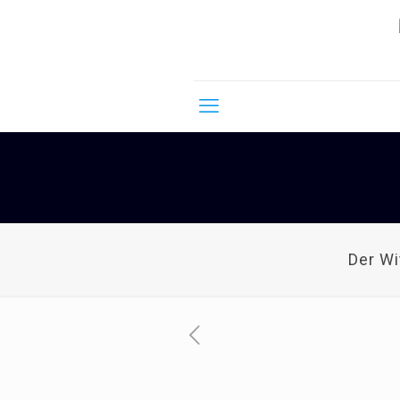
Der W