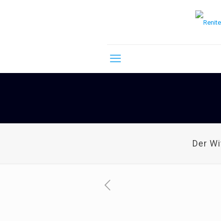
Der W