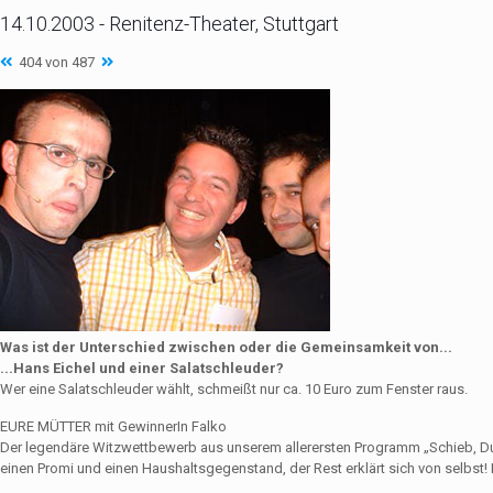
14.10.2003 - Renitenz-Theater, Stuttgart
404 von 487
Was ist der Unterschied zwischen oder die Gemeinsamkeit von...
...Hans Eichel und einer Salatschleuder?
Wer eine Salatschleuder wählt, schmeißt nur ca. 10 Euro zum Fenster raus.
EURE MÜTTER mit GewinnerIn Falko
Der legendäre Witzwettbewerb aus unserem allerersten Programm „Schieb, Du Sau
einen Promi und einen Haushaltsgegenstand, der Rest erklärt sich von selbst! 