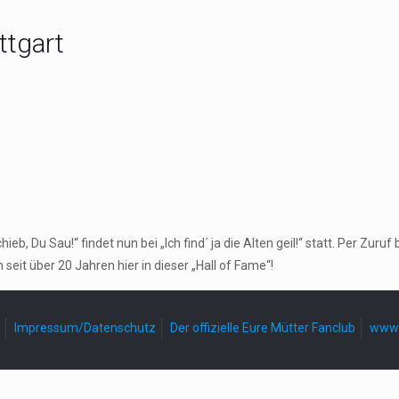
ttgart
, Du Sau!“ findet nun bei „Ich find´ ja die Alten geil!“ statt. Per Zu
seit über 20 Jahren hier in dieser „Hall of Fame“!
Impressum/Datenschutz
Der offizielle Eure Mütter Fanclub
www.