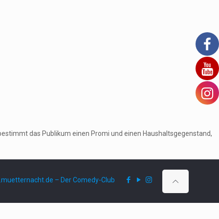
ruf bestimmt das Publikum einen Promi und einen Haushaltsgegenstand,
muetternacht.de – Der Comedy-Club