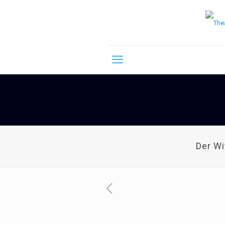
Der W