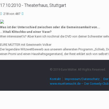
17.10.2010 - Theaterhaus, Stuttgart
218 von 487
Was ist der Unterschied zwischen oder die Gemeinsamkeit von...
...Vitali Klitschko und einer Vase?
Wen interessiert's? Aber kann ich nochmal die DVD von deiner Schwester seh
EURE MÜTTER mit GewinnerIn Volker
Der legendäre Witzwettbewerb aus unserem allerersten Programm „Schieb, Du Sau
einen Promi und einen Haushaltsgegenstand, der Rest erklärt sich von selbst! 
© 2019 Eure Mütter. All Rights Reserved.
Kontakt
Impressum/Datenschutz
Der 
www.muetternacht.de – Der Comedy-Club