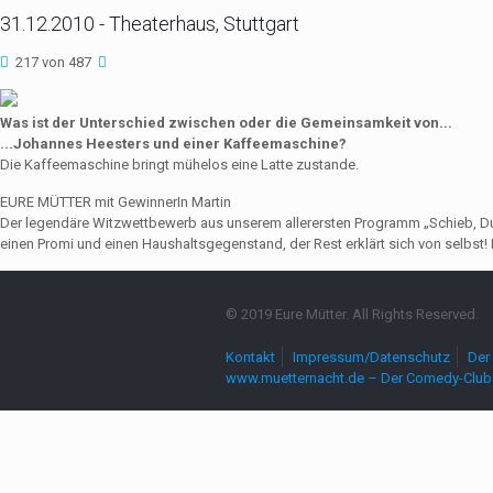
31.12.2010 - Theaterhaus, Stuttgart
217 von 487
Was ist der Unterschied zwischen oder die Gemeinsamkeit von...
...Johannes Heesters und einer Kaffeemaschine?
Die Kaffeemaschine bringt mühelos eine Latte zustande.
EURE MÜTTER mit GewinnerIn Martin
Der legendäre Witzwettbewerb aus unserem allerersten Programm „Schieb, Du Sau
einen Promi und einen Haushaltsgegenstand, der Rest erklärt sich von selbst! 
© 2019 Eure Mütter. All Rights Reserved.
Kontakt
Impressum/Datenschutz
Der 
www.muetternacht.de – Der Comedy-Club