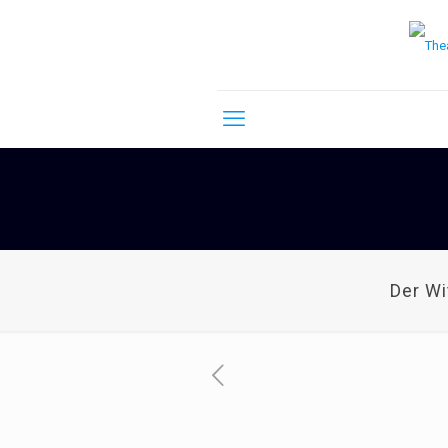
Der W